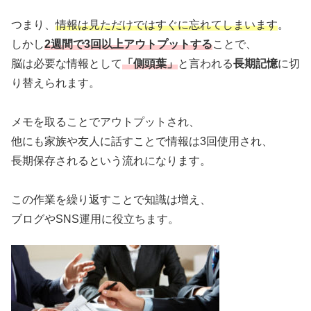
つまり、
情報は見ただけではすぐに忘れてしまいます
。
しかし
2週間で3回以上アウトプットする
ことで、
脳は必要な情報として
「側頭葉」
と言われる
長期記憶
に切
り替えられます。
メモを取ることでアウトプットされ、
他にも家族や友人に話すことで情報は3回使用され、
長期保存されるという流れになります。
この作業を繰り返すことで知識は増え、
ブログやSNS運用に役立ちます。