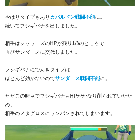
やはりタイプもあり
カバルドン戦闘不能
に。
続いてフシギバナを出しました。
相手はシャワーズのHPが残り1/3のところで
再びサンダースに交代しました。
フシギバナにでんきタイプは
ほとんど効かないので
サンダース戦闘不能
に。
ただこの時点でフシギバナもHPがかなり削られていたた
め、
相手のメタグロスにワンパンされてしまいます。