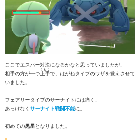
ここでエスパー対決になるかなと思っていましたが、
うわて
相手の方が一つ
上手
で、はがねタイプのワザを覚えさせて
いました。
フェアリータイプのサーナイトには痛く、
あっけなく
サーナイト戦闘不能
に。
初めての
黒星
となりました。