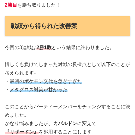
2勝目
を勝ち取りました！！
戦績から得られた改善案
今回の3連戦は
2勝1敗
という結果に終わりました。
惜しくも負けてしまった対戦の反省点として以下のことが
考えられます↓
・
最初のポケモン交代を急ぎすぎた
・
メタグロス対策が甘かった
このことからパーティーメンバーをチェンジすることに決
めました。
かなり悩みましたが、
カバルドン
に変えて
『リザードン』
を起用することにします！