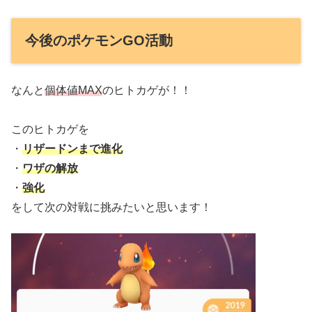
今後のポケモンGO活動
なんと
個体値MAX
のヒトカゲが！！
このヒトカゲを
・
リザードンまで進化
・
ワザの解放
・
強化
をして次の対戦に挑みたいと思います！