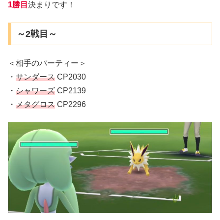
1勝目
決まりです！
～2戦目～
＜相手のパーティー＞
・
サンダース
CP2030
・
シャワーズ
CP2139
・
メタグロス
CP2296