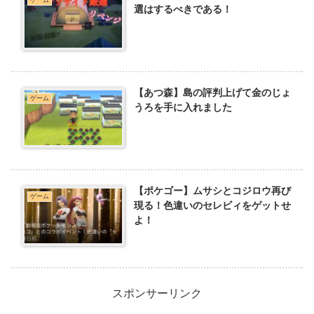
ゲーム
選はするべきである！
【あつ森】島の評判上げて金のじょ
ゲーム
うろを手に入れました
【ポケゴー】ムサシとコジロウ再び
ゲーム
現る！色違いのセレビィをゲットせ
よ！
スポンサーリンク