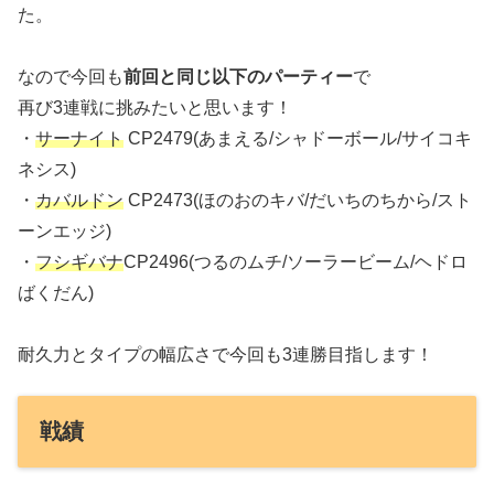
た。
なので今回も
前回と同じ以下のパーティー
で
再び3連戦に挑みたいと思います！
・
サーナイト
CP2479(あまえる/シャドーボール/サイコキ
ネシス)
・
カバルドン
CP2473(ほのおのキバ/だいちのちから/スト
ーンエッジ)
・
フシギバナ
CP2496(つるのムチ/ソーラービーム/ヘドロ
ばくだん)
耐久力とタイプの幅広さで今回も3連勝目指します！
戦績