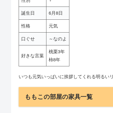
性別
♀
誕生日
6月8日
性格
元気
口ぐせ
～なのよ
桃栗3年
好きな言葉
柿8年
いつも元気いっぱいに挨拶してくれる明るい
ももこの部屋の家具一覧